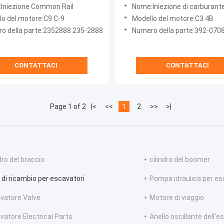
el motore Iniettore Common
iniezione del carburante
Iniezione Common Rail
Nome:Iniezione di carburant
compatibile con escavatore
lo del motore:C9 C-9
Modello del motore:C3.4B
motore C3.4B
o della parte:2352888 235-2888
Numero della parte:392-070
CONTATTACI
CONTATTACI
Page 1 of 2
|<
<<
1
2
>>
>|
dro del braccio
cilindro del boomer
i di ricambio per escavatori
Pompa idraulica per es
vatore Valve
Motore di viaggio
vatore Electrical Parts
Anello oscillante dell'