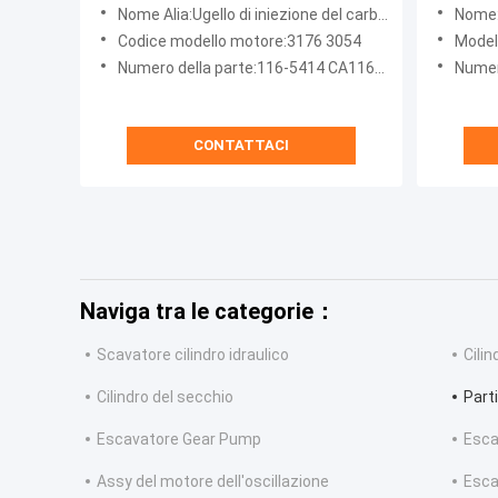
escavatore di Bachoe 428C 416C
Parti d
Nome Alia:Ugello di iniezione del carburante
Nome:
345B 3176 3054
Rail
Codice modello motore:3176 3054
Model
Numero della parte:116-5414 CA1165414 10R-0967 10R0967
Numer
CONTATTACI
Naviga tra le categorie：
Scavatore cilindro idraulico
Cilin
Cilindro del secchio
Part
Escavatore Gear Pump
Esca
Assy del motore dell'oscillazione
Esca