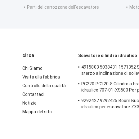
Parti del carrozzone dell'escavatore
Moto
circa
Scavatore cilindro idraulico
4915803 5038431 1571352 Si
Chi Siamo
sterzo a inclinazione di sol
Visita alla fabbrica
carica ruote 992K
PC220 PC220-8 Cilindro a br
Controllo della qualità
idraulico 707-01-XS500 Per p
Contattaci
escavatori a trascinatore 
9292427 9292425 Boom Buck
Notizie
idraulico per escavatore ZX
Mappa del sito