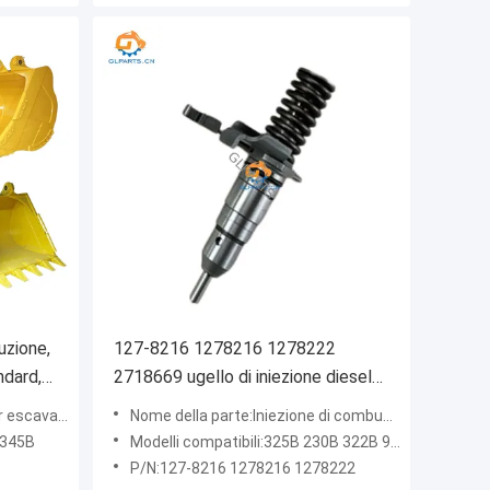
uzione,
127-8216 1278216 1278222
ndard,
2718669 ugello di iniezione diesel
per 3114 3116 3126 motore 924F
scavatore
Nome della parte:Iniezione di combustibile per escavatore
325B escavatore
Q345B
Modelli compatibili:325B 230B 322B 924F
P/N:127-8216 1278216 1278222