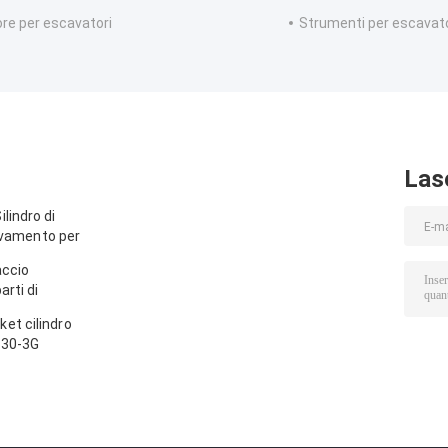
re per escavatori
Strumenti per escavato
Las
lindro di
levamento per
accio
arti di
Komatsu
et cilindro
330-3G