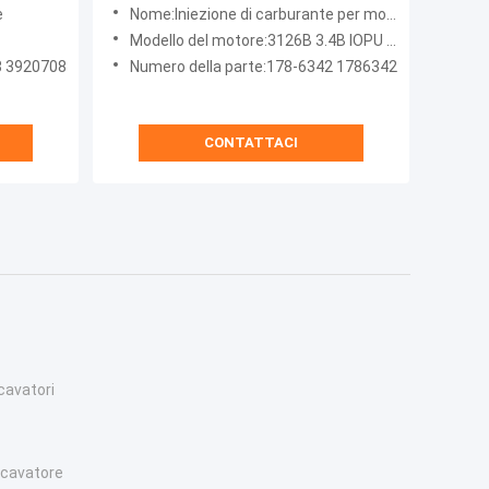
con 3126B C3.4B CW14 Motore
e
Nome:Iniezione di carburante per motore diesel
 a
311F Escavatore
Modello del motore:3126B 3.4B IOPU 311F LRR C3.4B CB-44B CB-54B CD-54B CW-14
8 3920708
Numero della parte:178-6342 1786342
CONTATTACI
cavatori
escavatore