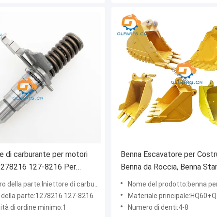
ne di carburante per motori
Benna Escavatore per Costr
 1278216 127-8216 Per
Benna da Roccia, Benna Sta
ne a catapillare 3116 E3116
Benne Inclinabili
della parte:Iniettore di carburante
Nome del prodotto:benna per e
della parte:1278216 127-8216
Materiale principale:HQ60+
ità di ordine minimo:1
Numero di denti:4-8