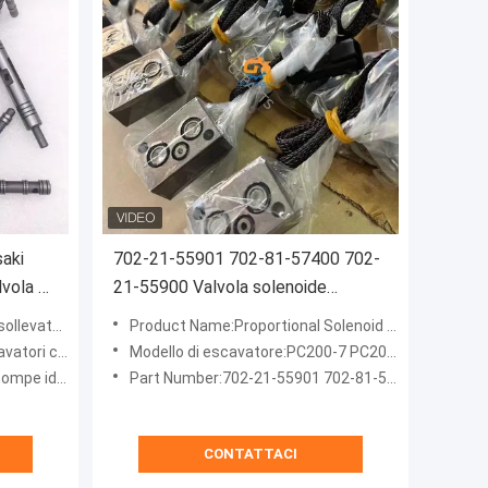
saki
702‐21‐55901 702-81-57400 702‐
vola di
21‐55900 Valvola solenoide
proporzionale per Komatsu PC200‐
mpa idraulica
Product Name:Proportional Solenoid Valve
7 PC200‐8
siamo fornire
Modello di escavatore:PC200-7 PC200-8 PC360-7 PC220-8 PC220-7
che Kawasaki
Part Number:702‑21‑55901 702-81-57400 702‑21‑55901
CONTATTACI