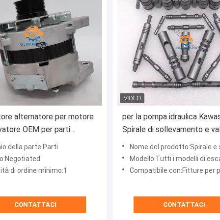
ore alternatore per motore
per la pompa idraulica Kawa
vatore OEM per parti
Spirale di sollevamento e val
che di escavatore 6D140
sollevamento
o della parte:Parti
Nome del prodotto:Spirale e sollevatore della po
o:Negotiated
Modello:Tutti i modelli di escavatori che pos
ità di ordine minimo:1
Compatibile con:Fitture per pompe idrauli
CONTATTACI
CONTATTACI