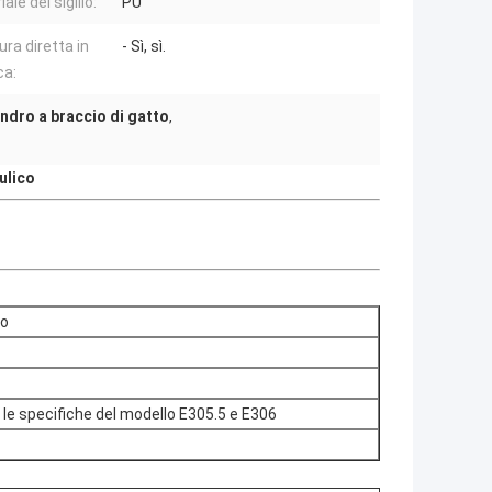
ale del sigillo:
PU
ura diretta in
- Sì, sì.
ca:
indro a braccio di gatto
,
ulico
co
le specifiche del modello E305.5 e E306