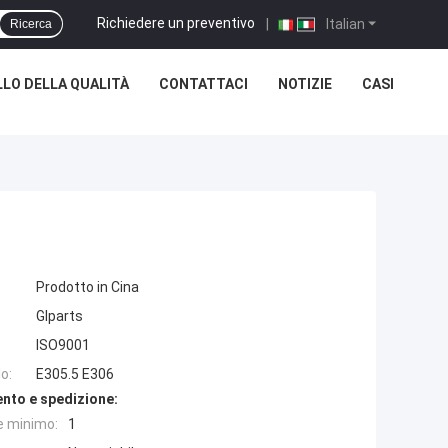
Richiedere un preventivo
|
Italian
Ricerca
LO DELLA QUALITÀ
CONTATTACI
NOTIZIE
CASI
Prodotto in Cina
Glparts
ISO9001
o:
E305.5 E306
nto e spedizione:
e minimo:
1