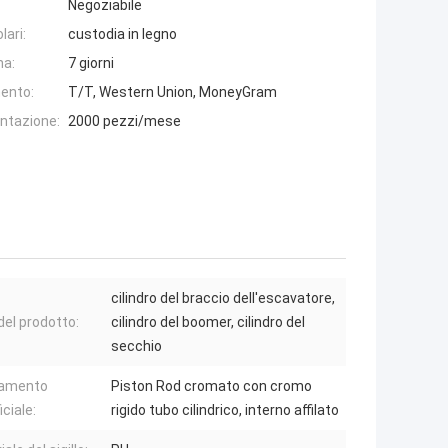
Negoziabile
lari:
custodia in legno
na:
7 giorni
ento:
T/T, Western Union, MoneyGram
entazione:
2000 pezzi/mese
cilindro del braccio dell'escavatore,
del prodotto:
cilindro del boomer, cilindro del
secchio
tamento
Piston Rod cromato con cromo
ciale:
rigido tubo cilindrico, interno affilato