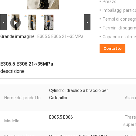
Prezzo:
Imballaggi partico
Tempi di conseg
Termini di pagam
Grande immagine :
E305.5 E306 21~35MPa
Capacità di alim
Contatto
E305.5 E306 21~35MPa
descrizione
Cylindro idraulico a braccio per
Nome del prodotto:
Catepillar
Alias 
E305.5 E306
Trat
Modello:
superfi