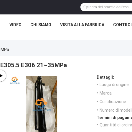
I
VIDEO
CHI SIAMO
VISITA ALLA FABBRICA
CONTROL
35MPa
E305.5 E306 21~35MPa
Dettagli:
Luogo di origine:
Marca:
Certificazione:
Numero di modell
Termini di pagame
Quantità di ordin