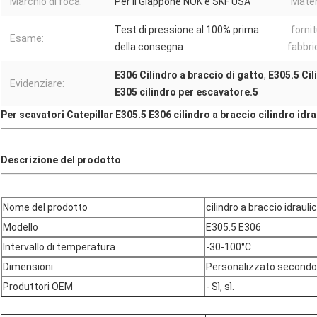
Marchio di foca:
Per il Giappone NOK e SKF USA
Materi
Test di pressione al 100% prima
fornit
Esame:
della consegna
fabbri
E306 Cilindro a braccio di gatto
,
E305.5 Cil
Evidenziare:
E305 cilindro per escavatore.5
Per scavatori Catepillar E305.5 E306 cilindro a braccio cilindro idra
Descrizione del prodotto
Nome del prodotto
cilindro a braccio idrauli
Modello
E305.5 E306
Intervallo di temperatura
-30-100°C
Dimensioni
Personalizzato secondo 
Produttori OEM
- Sì, sì.