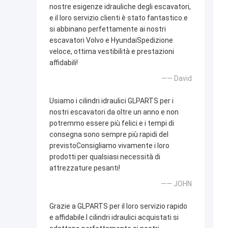
nostre esigenze idrauliche degli escavatori,
e il loro servizio clienti è stato fantastico.e
si abbinano perfettamente ai nostri
escavatori Volvo e HyundaiSpedizione
veloce, ottima vestibilità e prestazioni
affidabili!
—— David
Usiamo i cilindri idraulici GLPARTS per i
nostri escavatori da oltre un anno e non
potremmo essere più felici.e i tempi di
consegna sono sempre più rapidi del
previstoConsigliamo vivamente i loro
prodotti per qualsiasi necessità di
attrezzature pesanti!
—— JOHN
Grazie a GLPARTS per il loro servizio rapido
e affidabile.I cilindri idraulici acquistati si