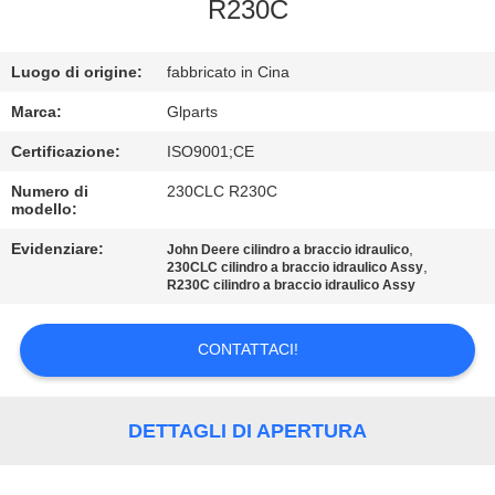
FABBRICA
R230C
CONTROLLO
Luogo di origine:
fabbricato in Cina
DELLA
Marca:
Glparts
QUALITÀ
Certificazione:
ISO9001;CE
Numero di
230CLC R230C
modello:
CONTATTACI
Evidenziare:
,
John Deere cilindro a braccio idraulico
,
230CLC cilindro a braccio idraulico Assy
NOTIZIE
R230C cilindro a braccio idraulico Assy
CONTATTACI!
CASI
MAPPA
DETTAGLI DI APERTURA
DEL