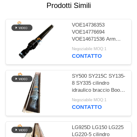
SITO
Prodotti Simili
POLITICA
VOE14736353
SULLA
VOE14776694
VOE14671536 Arm
PRIVACY
Boom Bucket cilindro
Negoziabile MOQ:1
idraulico per EC480D
CONTATTO
SY500 SY215C SY135-
8 SY335 cilindro
idraulico braccio Boom
secchio cilindro sul
Negoziabile MOQ:1
escavatore
CONTATTO
LG925D LG150 LG225
LG220-5 cilindro