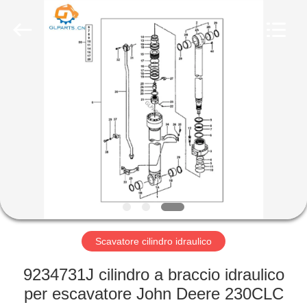
Guoli
Engineering
Machinery
Co.,
Ltd..
All
Rights
Reserved.
CASA.
PRODOTTI
VIDEO
CHI
SIAMO
Scavatore cilindro idraulico
VISITA
9234731J cilindro a braccio idraulico
ALLA
per escavatore John Deere 230CLC