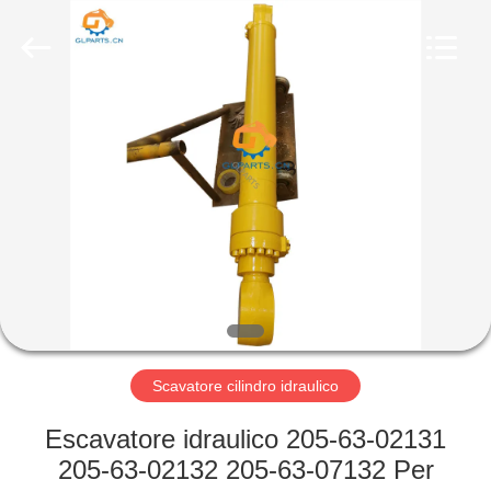
Guoli
Engineering
Machinery
Co.,
Ltd..
All
Rights
Reserved.
CASA.
PRODOTTI
VIDEO
CHI
SIAMO
Scavatore cilindro idraulico
VISITA
Escavatore idraulico 205-63-02131
ALLA
205-63-02132 205-63-07132 Per