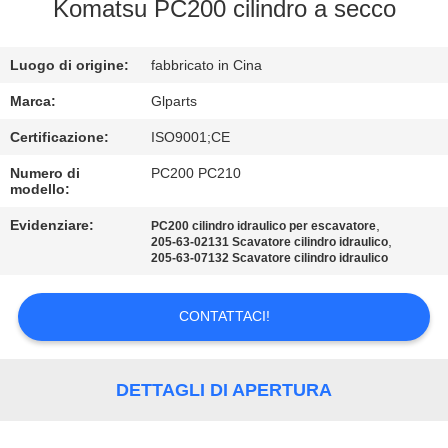
FABBRICA
Komatsu PC200 cilindro a secco
CONTROLLO
Luogo di origine:
fabbricato in Cina
DELLA
Marca:
Glparts
QUALITÀ
Certificazione:
ISO9001;CE
Numero di
PC200 PC210
modello:
CONTATTACI
Evidenziare:
,
PC200 cilindro idraulico per escavatore
,
205-63-02131 Scavatore cilindro idraulico
NOTIZIE
205-63-07132 Scavatore cilindro idraulico
CONTATTACI!
CASI
MAPPA
DETTAGLI DI APERTURA
DEL