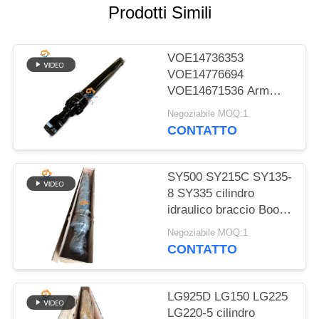
SITO
Prodotti Simili
POLITICA
VOE14736353
SULLA
VOE14776694
VOE14671536 Arm
PRIVACY
Boom Bucket cilindro
Negoziabile MOQ:1
idraulico per EC480D
CONTATTO
SY500 SY215C SY135-
8 SY335 cilindro
idraulico braccio Boom
secchio cilindro sul
Negoziabile MOQ:1
escavatore
CONTATTO
LG925D LG150 LG225
LG220-5 cilindro