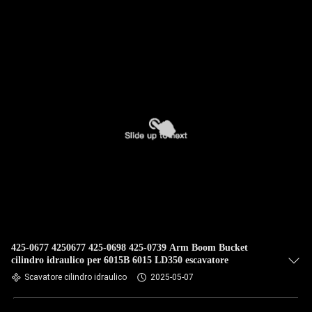
FABBRICA
CONTROLLO
DELLA
QUALITÀ
CONTATTACI
NOTIZIE
CASI
425-0677 4250677 425-0698 425-0739 Arm Boom Bucket
cilindro idraulico per 6015B 6015 LD350 escavatore
MAPPA
Scavatore cilindro idraulico
2025-05-07
DEL