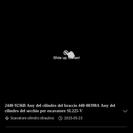
FABBRICA
CONTROLLO
DELLA
QUALITÀ
CONTATTACI
NOTIZIE
CASI
2440-9236B Assy del cilindro del braccio 440-00398A Assy del
cilindro del secchio per escavatore SL225-V
MAPPA
Scavatore cilindro idraulico
2025-05-23
DEL